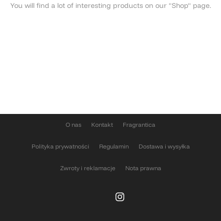
You will find a lot of interesting products on our "Shop" page.
RETURN TO SHOP
O nas
Kontakt
Fragrantica
Polityka prywatności
Regulamin
Dostawa i wysyłka
Zwroty i reklamacje
Nota prawna
Instagram