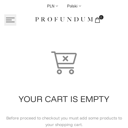
Skip
PLN
Polski
to
content
0
YOUR CART IS EMPTY
Before proceed to checkout you must add some products to
your shopping cart.